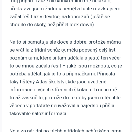
můj případ. Takže nic konkrétního mě nelákalo,
představu jsem žádnou neměl a tuhle otázku jsem
začal řešit až v devítce, na konci září (ještě se
chodilo do školy, než přišel lock down).
Na to si pamatuju ale docela dobře, protože máma
se vrátila z třídní schůzky, měla popsaný celý list
poznámkami, které si tam udělala a ještě ten večer
to se mnou začala řešit – jaké jsou možnosti, co je
potřeba udělat, jak je to s přijímačkami. Přinesla
taky tištěný Atlas školství, kde jsou uvedené
informace o všech středních školách. Trochu mě
to až zaskočilo, protože do té doby jsem o těchhle
věcech v podstatě neuvažoval a najednou přišla
takováhle nálož informací.
No a za pár dní po těchhle třídních schůzkách jsme