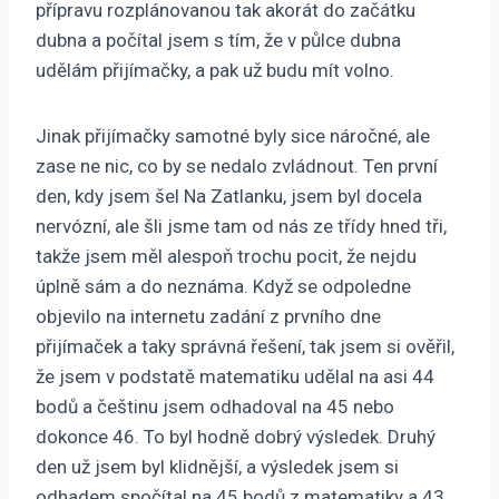
přípravu rozplánovanou tak akorát do začátku
dubna a počítal jsem s tím, že v půlce dubna
udělám přijímačky, a pak už budu mít volno.
Jinak přijímačky samotné byly sice náročné, ale
zase ne nic, co by se nedalo zvládnout. Ten první
den, kdy jsem šel Na Zatlanku, jsem byl docela
nervózní, ale šli jsme tam od nás ze třídy hned tři,
takže jsem měl alespoň trochu pocit, že nejdu
úplně sám a do neznáma. Když se odpoledne
objevilo na internetu zadání z prvního dne
přijímaček a taky správná řešení, tak jsem si ověřil,
že jsem v podstatě matematiku udělal na asi 44
bodů a češtinu jsem odhadoval na 45 nebo
dokonce 46. To byl hodně dobrý výsledek. Druhý
den už jsem byl klidnější, a výsledek jsem si
odhadem spočítal na 45 bodů z matematiky a 43