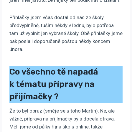
jsem měl jistotu, že nějaký ten bodík navíc získám.
Přihlášky jsem včas dostal od nás ze školy
předvyplněné, tuším někdy v lednu, bylo potřeba
tam už vyplnit jen vybrané školy. Obě přihlášky jsme
pak poslali doporučeně poštou někdy koncem
února.
Co všechno tě napadá
k tématu přípravy na
přijímačky
?
Že to byl opruz (směje se u toho Martin). Ne, ale
vážně, příprava na přijímačky byla docela otrava.
Měli jsme od půlky října školu online, takže