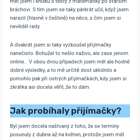
měl jsem i knížku s testy z matematiky po starším
bráchovi. S tím jsem se taky párkrát učil, když jsem
narazil (hlavně v češtině) na něco, s čím jsem si
nevěděl rady.
A dvakrát jsem si taky vyzkoušel přijímačky
nanečisto. Bohužel to nešlo naživo, ale zase jenom
online… V obou dvou případech jsem měl ale hodně
dobré výsledky, a to mě určitě dost uklidnilo a
pomohlo pak při ostrých přijímačkách, kdy jsem si
zkrátka asi docela věřil, že to dám.
Jak probíhaly přijímačky?
Byl jsem docela naštvaný z toho, že se termíny
posunuly z dubna až na květen, protože jsem měl