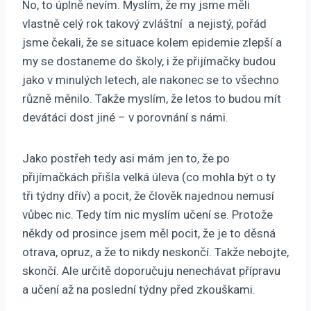
No, to úplně nevím. Myslím, že my jsme měli
vlastně celý rok takový zvláštní a nejistý, pořád
jsme čekali, že se situace kolem epidemie zlepší a
my se dostaneme do školy, i že přijímačky budou
jako v minulých letech, ale nakonec se to všechno
různě měnilo. Takže myslím, že letos to budou mít
devátáci dost jiné – v porovnání s námi.
Jako postřeh tedy asi mám jen to, že po
přijímačkách přišla velká úleva (co mohla být o ty
tři týdny dřív) a pocit, že člověk najednou nemusí
vůbec nic. Tedy tím nic myslím učení se. Protože
někdy od prosince jsem měl pocit, že je to děsná
otrava, opruz, a že to nikdy neskončí. Takže nebojte,
skončí. Ale určitě doporučuju nenechávat přípravu
a učení až na poslední týdny před zkouškami.