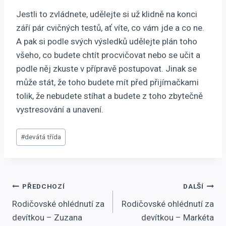
Jestli to zvládnete, udělejte si už klidně na konci
září pár cvičných testů, ať víte, co vám jde a co ne.
A pak si podle svých výsledků udělejte plán toho
všeho, co budete chtít procvičovat nebo se učit a
podle něj zkuste v přípravě postupovat. Jinak se
může stát, že toho budete mít před přijímačkami
tolik, že nebudete stíhat a budete z toho zbytečně
vystresování a unavení.
Štítky
#
devátá třída
příspěvků:
Navigace
PŘEDCHOZÍ
DALŠÍ
Rodičovské ohlédnutí za
Rodičovské ohlédnutí za
pro
devítkou – Zuzana
devítkou – Markéta