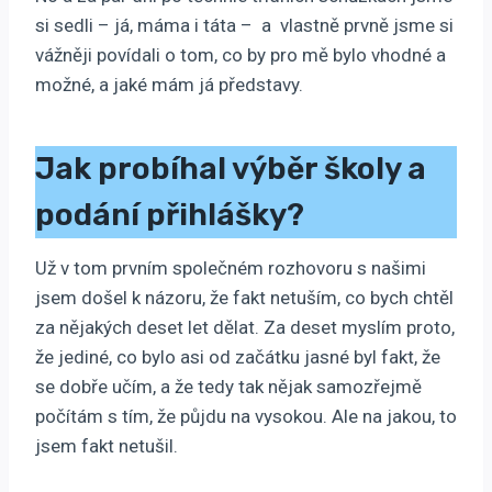
si sedli – já, máma i táta – a vlastně prvně jsme si
vážněji povídali o tom, co by pro mě bylo vhodné a
možné, a jaké mám já představy.
J
ak probíhal výběr školy a
podání přihlášky?
Už v tom prvním společném rozhovoru s našimi
jsem došel k názoru, že fakt netuším, co bych chtěl
za nějakých deset let dělat. Za deset myslím proto,
že jediné, co bylo asi od začátku jasné byl fakt, že
se dobře učím, a že tedy tak nějak samozřejmě
počítám s tím, že půjdu na vysokou. Ale na jakou, to
jsem fakt netušil.