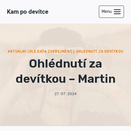
Přeskočit
Kam po devítce
na
Menu
obsah
AKTUÁLNÍ (DLE DATA ZVEŘEJNĚNÍ)
|
OHLÉDNUTÍ ZA DEVÍTKOU
Ohlédnutí za
devítkou – Martin
27. 07. 2024