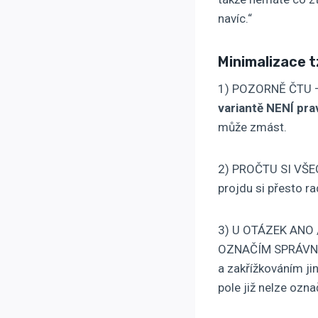
navíc.“
Minimalizace 
1) POZORNĚ ČTU – 
variantě NENÍ pr
může zmást.
2) PROČTU SI VŠEC
projdu si přesto ra
3) U OTÁZEK ANO
OZNAČÍM SPRÁVNOU
a zakřížkováním ji
pole již nelze ozn