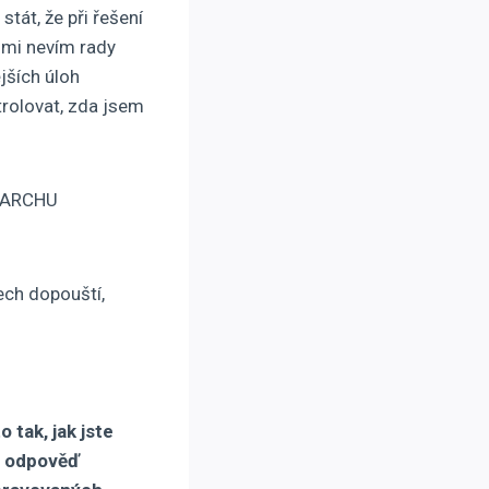
t, že při řešení
nimi nevím rady
jších úloh
trolovat, zda jsem
 ARCHU
ech dopouští,
 tak, jak jste
da odpověď