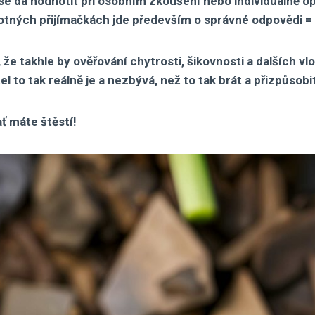
 se dá hodnotit při osobním zkoušení nebo individuálně 
notných přijímačkách jde především o správné odpovědi =
že takhle by ověřování chytrosti, šikovnosti a dalších vl
l to tak reálně je a nezbývá, než to tak brát a přizpůsob
ť máte štěstí!