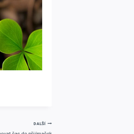
DALŠÍ
novat čas do přijímaček