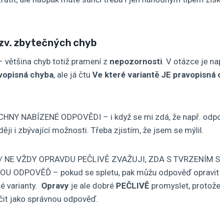
tzv. zbytečných chyb
většina chyb totiž pramení z
nepozornosti
. V otázce je na
avopisná chyba
, ale já čtu
Ve které variantě JE pravopisná
HNY NABÍZENÉ ODPOVĚDI – i když se mi zdá, že např. odpov
ději i zbývající možnosti. Třeba zjistím, že jsem se mýlil.
 / NE VŽDY OPRAVDU PEČLIVĚ ZVAŽUJI, ZDA S TVRZENÍM 
 ODPOVĚĎ – pokud se spletu, pak můžu odpověď opravit 
né varianty.
Opravy
je ale dobré
PEČLIVĚ
promyslet, protož
ačit jako správnou odpověď.