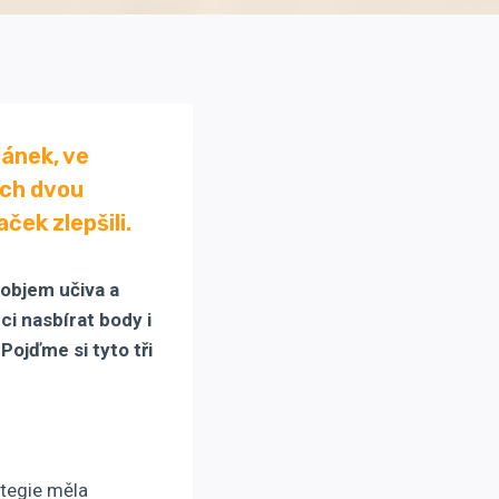
článek
, ve
ích dvou
ček zlepšili.
 objem učiva a
ci nasbírat body i
Pojďme si tyto tři
ategie měla