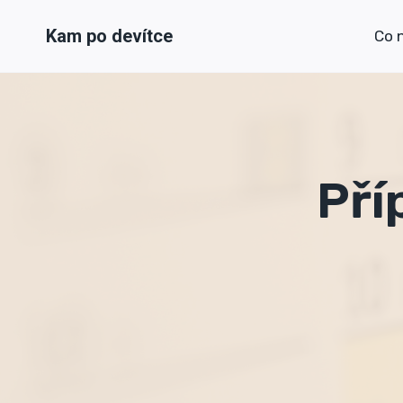
Přeskočit
Kam po devítce
na
Co 
obsah
Pří