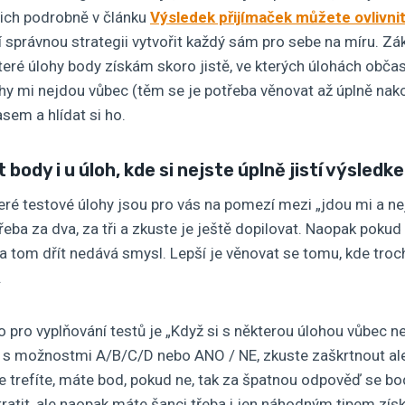
nich podrobně v článku
Výsledek přijímaček můžete ovlivni
 správnou strategii vytvořit každý sám pro sebe na míru. Zá
které úlohy body získám skoro jistě, ve kterých úlohách občas
ohy mi nejdou vůbec (těm se je potřeba věnovat až úplně na
sem a hlídat si ho.
body i u úloh, kde si nejste úplně jistí výsledke
teré testové úlohy jsou pro vás na pomezí mezi „jdou mi a nej
třeba za dva, za tři a zkuste je ještě dopilovat. Naopak pok
na tom dřít nedává smysl. Lepší je věnovat se tomu, kde tr
.
 pro vyplňování testů je „Když si s některou úlohou vůbec ne
hu s možnostmi A/B/C/D nebo ANO / NE, zkuste zaškrtnout al
 trefíte, máte bod, pokud ne, tak za špatnou odpověď se bod
ratit, ale naopak máte šanci třeba i jen náhodným tipem zís