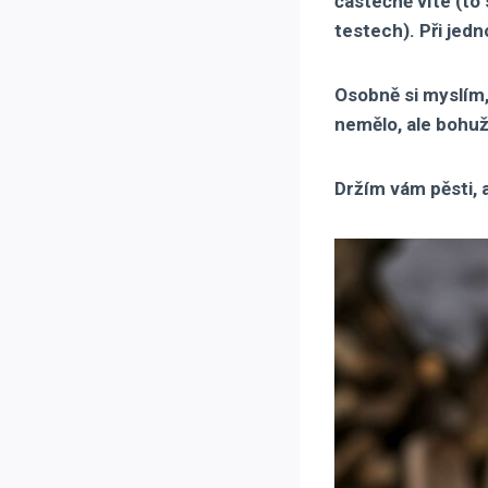
částečně víte (to
testech). Při jed
Osobně si myslím, 
nemělo, ale bohuže
Držím vám pěsti, a