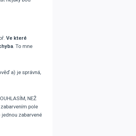
př.
Ve které
 chyba
. To mne
ěď a) je správná,
SOUHLASÍM, NEŽ
zabarvením pole
e jednou zabarvené