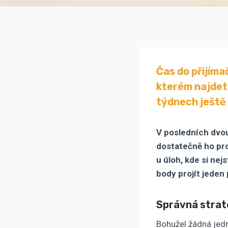
Čas do přijíma
kterém najdet
týdnech ještě 
V posledních dvou
dostatečně ho pro
u úloh, kde si nej
body projít jeden
Správná strat
Bohužel žádná jedn