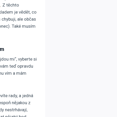
t
. Z těchto
kladem je vědět, co
 chybuji, ale občas
konec). Také musím
m
dou mi“, vyberte si
ud vám teď opravdu
ochu vím a mám
víte rady, a jedná
espoň nějakou z
y nestrhávají,
kat nějaký bod