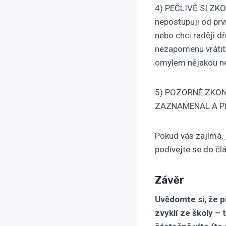
4) PEČLIVĚ SI ZKO
nepostupuji od prvn
nebo chci raději dř
nezapomenu vrátit 
omylem nějakou ne
5) POZORNÉ ZKO
ZAZNAMENAL A P
Pokud vás zajímá, 
podívejte se do čl
Závěr
Uvědomte si, že př
zvyklí ze školy –