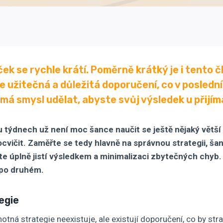
ček se rychle krátí. Poměrně krátký je i tento 
e užitečná a důležitá
doporučení, co v posledn
má smysl udělat, abyste svůj výsledek u přijíma
 týdnech už není moc šance naučit se ještě nějaký větší
cvičit. Zaměřte se tedy hlavně na správnou strategii, šan
ste úplně jistí výsledkem a minimalizaci zbytečných chyb. 
 po druhém.
egie
otná strategie neexistuje, ale existují doporučení, co by str