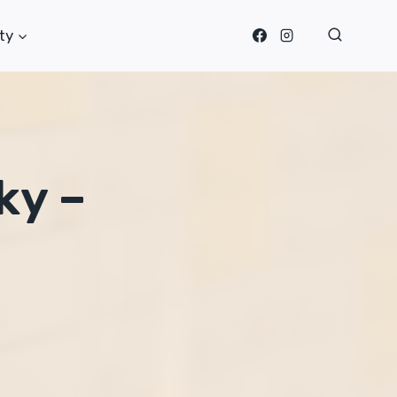
ty
ky –