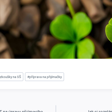
í zkoušky na SŠ
#
příprava na přijímačky
 na úpravu přijímacího
Jak si rozplá