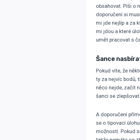
obsahovat. Píši o 
doporučení si musí
mi jde nejlíp a za 
mi jdou a které úl
umět pracovat s ča
Šance nasbírat 
Pokud víte, že něk
ty za nejvíc bodů, 
něco nejde, začít 
šanci se zlepšovat
A doporučení přímo
se o tipovací úlo
možností. Pokud se
takže nemáte co zt