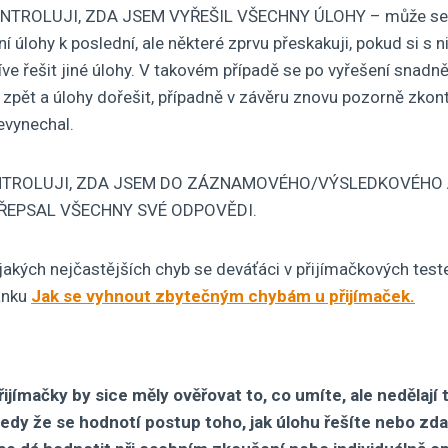
NTROLUJI, ZDA JSEM VYŘEŠIL VŠECHNY ÚLOHY – může se stá
í úlohy k poslední, ale některé zprvu přeskakuji, pokud si s 
íve řešit jiné úlohy. V takovém případě se po vyřešení snadně
zpět a úlohy dořešit, případně v závěru znovu pozorně zkon
vynechal.
NTROLUJI, ZDA JSEM DO ZÁZNAMOVÉHO/VÝSLEDKOVÉHO
ŘEPSAL VŠECHNY SVÉ ODPOVĚDI.
jakých nejčastějších chyb se deváťáci v přijímačkových test
ánku
Jak se vyhnout zbytečným chybám u přijímaček.
ijímačky by sice měly ověřovat to, co umíte, ale nedělají to
 tedy že se hodnotí postup toho, jak úlohu řešíte nebo z