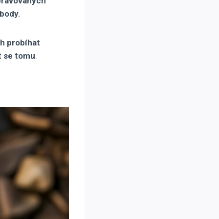
opravovaných
 body.
oh probíhat
it se tomu
.