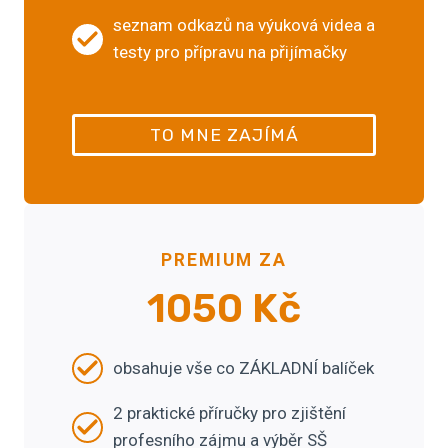
seznam odkazů na výuková videa a
testy pro přípravu na přijímačky
TO MNE ZAJÍMÁ
PREMIUM
ZA
1050 Kč
obsahuje vše co ZÁKLADNÍ balíček
2 praktické příručky pro zjištění
profesního zájmu a výběr SŠ