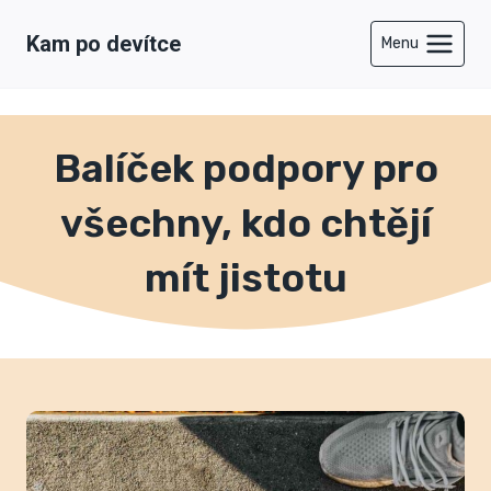
Přeskočit
Kam po devítce
na
Menu
obsah
Balíček podpory pro
všechny, kdo chtějí
mít jistotu