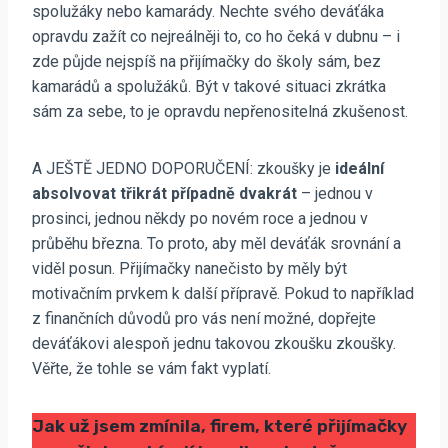
spolužáky nebo kamarády. Nechte svého deváťáka
opravdu zažít co nejreálněji to, co ho čeká v dubnu – i
zde půjde nejspíš na přijímačky do školy sám, bez
kamarádů a spolužáků. Být v takové situaci zkrátka
sám za sebe, to je opravdu nepřenositelná zkušenost.
A JEŠTĚ JEDNO DOPORUČENÍ: zkoušky je
ideální
absolvovat třikrát případně dvakrát
– jednou v
prosinci, jednou někdy po novém roce a jednou v
průběhu března. To proto, aby měl deváťák srovnání a
viděl posun. Přijímačky nanečisto by měly být
motivačním prvkem k další přípravě. Pokud to například
z finančních důvodů pro vás není možné, dopřejte
deváťákovi alespoň jednu takovou zkoušku zkoušky.
Věřte, že tohle se vám fakt vyplatí.
Jak už jsem zmínila, firem, které přijímačky