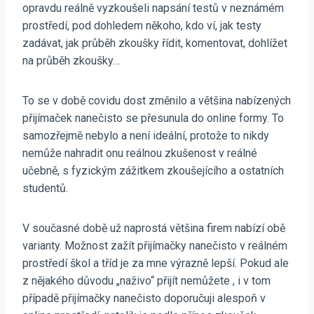
opravdu reálně vyzkoušeli napsání testů v neznámém
prostředí, pod dohledem někoho, kdo ví, jak testy
zadávat, jak průběh zkoušky řídit, komentovat, dohlížet
na průběh zkoušky…
To se v době covidu dost změnilo a většina nabízených
přijímaček nanečisto se přesunula do online formy. To
samozřejmě nebylo a není ideální, protože to nikdy
nemůže nahradit onu reálnou zkušenost v reálné
učebně, s fyzickým zážitkem zkoušejícího a ostatních
studentů.
V současné době už naprostá většina firem nabízí obě
varianty. Možnost zažít přijímačky nanečisto v reálném
prostředí škol a tříd je za mne výrazně lepší. Pokud ale
z nějakého důvodu „naživo“ přijít nemůžete , i v tom
případě přijímačky nanečisto doporučuji alespoň v