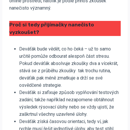
online prostředí, natolik je podle přínos zkoušek
nanečisto významný.
Proč si tedy přijímačky nanečisto
vyzkoušet?
Deváťák bude vědět, co ho čeká – už to samo
určitě pomůže odbourat alespoň část stresu.
Pokud deváťák absolvuje zkoušky dva a vícekrát,
stává se z průběhu zkoušky tak trochu rutina,
deváťák pak méně zmatkuje a drží se své
osvědčené strategie.
Deváťák si zafixuje způsob vyplňování testových
zadání, takže například nezapomene obtáhnout
výsledek rýsovací úlohy nebo se vždy ujistí, že
zaškrtnul všechny uzavřené úlohy.
Deváťák získá časovou orientaci, tedy ví, jak
rychle musí řešit jednotlivé úlohy, aby test stihl.