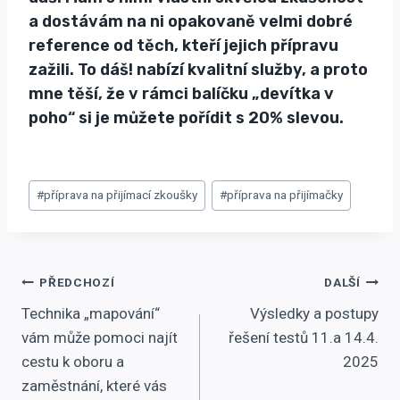
a dostávám na ni opakovaně velmi dobré
reference od těch, kteří jejich přípravu
zažili. To dáš! nabízí kvalitní služby, a proto
mne těší, že v rámci balíčku
„devítka v
poho“
si je můžete pořídit s 20% slevou.
Štítky
#
příprava na přijímací zkoušky
#
příprava na přijímačky
příspěvků:
Navigace
PŘEDCHOZÍ
DALŠÍ
Technika „mapování“
Výsledky a postupy
pro
vám může pomoci najít
řešení testů 11.a 14.4.
příspěvek
cestu k oboru a
2025
zaměstnání, které vás