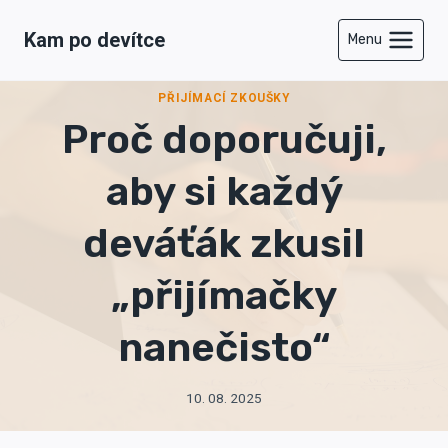
Přeskočit
Kam po devítce
na
Menu
obsah
PŘIJÍMACÍ ZKOUŠKY
Proč doporučuji,
aby si každý
deváťák zkusil
„přijímačky
nanečisto“
10. 08. 2025