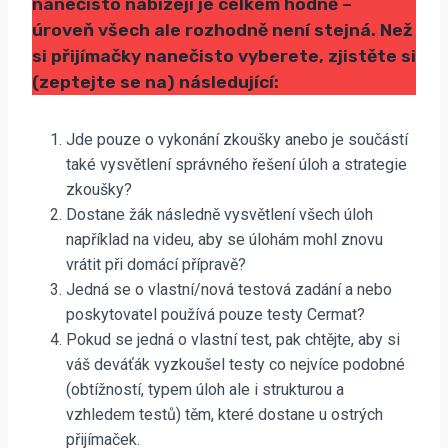
nanečisto nabízejí je celkem hodně –
úroveň všech ale rozhodně není stejná. Než
si přijímačky nanečisto vyberete, zjistěte si
(zeptejte se na) následující:
Jde pouze o vykonání zkoušky anebo je součástí
také vysvětlení správného řešení úloh a strategie
zkoušky?
Dostane žák následně vysvětlení všech úloh
například na videu, aby se úlohám mohl znovu
vrátit při domácí přípravě?
Jedná se o vlastní/nová testová zadání a nebo
poskytovatel používá pouze testy Cermat?
Pokud se jedná o vlastní test, pak chtějte, aby si
váš deváťák vyzkoušel testy co nejvíce podobné
(obtížností, typem úloh ale i strukturou a
vzhledem testů) těm, které dostane u ostrých
přijímaček.