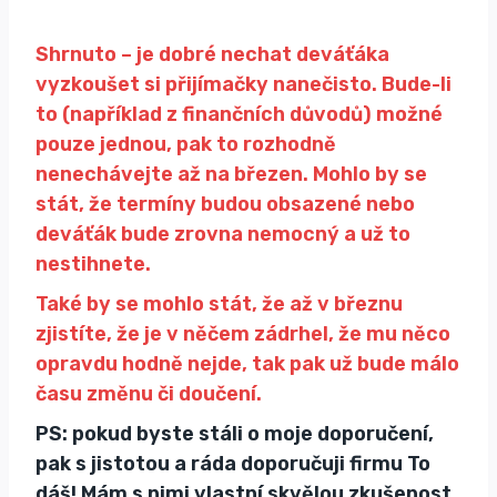
Shrnuto – je dobré nechat deváťáka
vyzkoušet si přijímačky nanečisto. Bude-li
to (například z finančních důvodů) možné
pouze jednou, pak to rozhodně
nenechávejte až na březen. Mohlo by se
stát, že termíny budou obsazené nebo
deváťák bude zrovna nemocný a už to
nestihnete.
Také by se mohlo stát, že až v březnu
zjistíte, že je v něčem zádrhel, že mu něco
opravdu hodně nejde, tak pak už bude málo
času změnu či doučení.
PS: pokud byste stáli o moje doporučení,
pak s jistotou a ráda doporučuji firmu To
dáš! Mám s nimi vlastní skvělou zkušenost