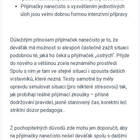
Přijímačky nanečisto s vysvětlením jednotlivých
úloh jsou velmi dobrou formou intenzivní přípravy.
Důležitým přínosem přijímaček nanečisto je to, že
deváťák má možnost si alespoň částečně zažít situaci
podobnou té, jaká ho čeká u přĳímaček „ostrých“. Přĳde
do nového a většinou zcela neznámého prostředí.
Spolu s ním je tam ve stejné situaci i spousta dalších
vrstevníků, které nezná. Testy samotné by měly
opravdu simulovat situaci (pro některé stresovou) tak,
jak probíhají reálné přĳímací zkoušky – přísné
dodržování pravidel, jasně stanovený čas, korektní leč
striktní dozor pedagoga…
Z pochopitelných důvodů zde mohu jen doporučit, aby
na přijímačky nanečisto nešel deváťák spolu s dalšími