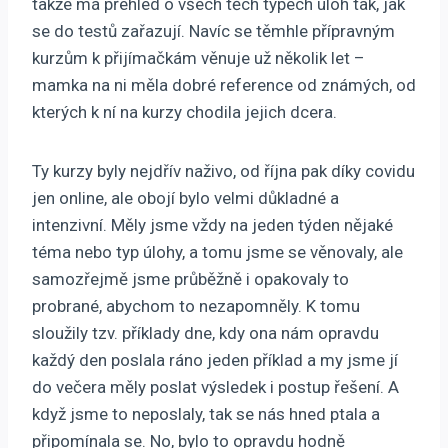
takže má přehled o všech těch typech úloh tak, jak
se do testů zařazují. Navíc se těmhle přípravným
kurzům k přijímačkám věnuje už několik let –
mamka na ni měla dobré reference od známých, od
kterých k ní na kurzy chodila jejich dcera.
Ty kurzy byly nejdřív naživo, od října pak díky covidu
jen online, ale obojí bylo velmi důkladné a
intenzivní. Měly jsme vždy na jeden týden nějaké
téma nebo typ úlohy, a tomu jsme se věnovaly, ale
samozřejmě jsme průběžně i opakovaly to
probrané, abychom to nezapomněly. K tomu
sloužily tzv. příklady dne, kdy ona nám opravdu
každý den poslala ráno jeden příklad a my jsme jí
do večera měly poslat výsledek i postup řešení. A
když jsme to neposlaly, tak se nás hned ptala a
připomínala se. No, bylo to opravdu hodně