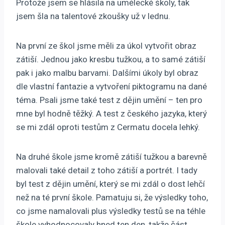
Protože jsem se hlásila na umělecké školy, tak
jsem šla na talentové zkoušky už v lednu.
Na první ze škol jsme měli za úkol vytvořit obraz
zátiší. Jednou jako kresbu tužkou, a to samé zátiší
pak i jako malbu barvami. Dalšími úkoly byl obraz
dle vlastní fantazie a vytvoření piktogramu na dané
téma. Psali jsme také test z dějin umění – ten pro
mne byl hodně těžký. A test z českého jazyka, který
se mi zdál oproti testům z Cermatu docela lehký.
Na druhé škole jsme kromě zátiší tužkou a barevně
malovali také detail z toho zátiší a portrét. I tady
byl test z dějin umění, který se mi zdál o dost lehčí
než na té první škole. Pamatuju si, že výsledky toho,
co jsme namalovali plus výsledky testů se na téhle
škole vyhodnocovaly hned ten den, takže část