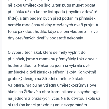
nějakou uměleckou školu, tak budu muset podat
přihlášku už do konce listopadu (myslím v deváté
třídě), a tím pádem bych před podáním přihlášek
neměla moc času si dny otevřených dveří projít. A
to se pak dost hodilo, když se loni vlastně ani živé
dny otevřených dveří v podstatě nekonaly.
O výběru těch škol, které se měly vyplnit do
přihlášek, jsme s mamkou přemýšlely fakt docela
hodně a dlouho. Nakonec jsem si vybrala dvě
umělecké a dvě klasické střední školy. Konkrétně
grafický design na Střední umělecké škole
V.Hollara, malbu na Střední uměleckoprůmyslové
škole na Žižkově a obor komunikace a psychologie
na jednom z pražských lyceí. Na tu čtvrtou školu už
si teď (na konci prázdnin) ani nevzpomínám.