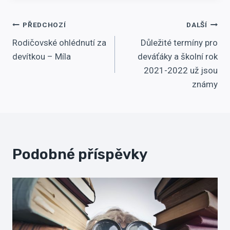
Navigace
PŘEDCHOZÍ
DALŠÍ
Rodičovské ohlédnutí za
Důležité termíny pro
pro
devítkou – Míla
deváťáky a školní rok
příspěvek
2021-2022 už jsou
známy
Podobné příspěvky