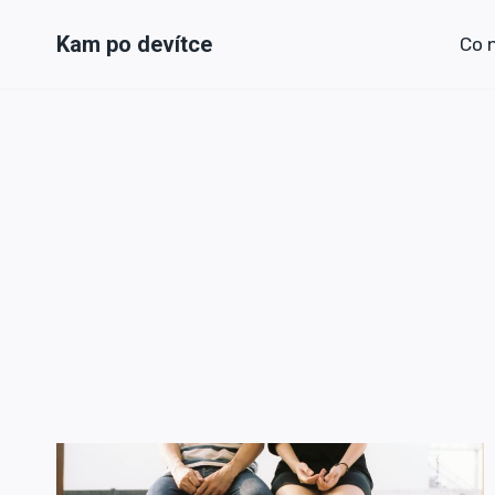
Přeskočit
Kam po devítce
na
Co 
obsah