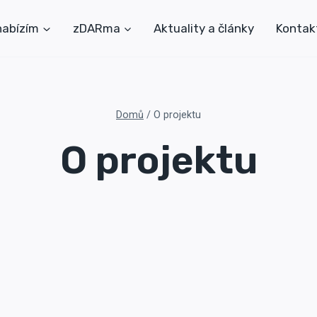
nabízím
zDARma
Aktuality a články
Kontak
Domů
/
O projektu
O projektu