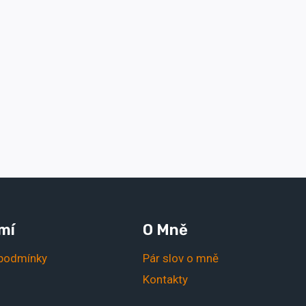
mí
O Mně
podmínky
Pár slov o mně
Kontakty