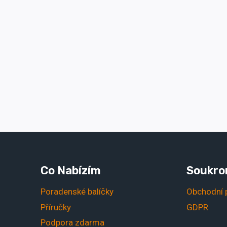
Co Nabízím
Soukro
Poradenské balíčky
Obchodní 
Příručky
GDPR
Podpora zdarma