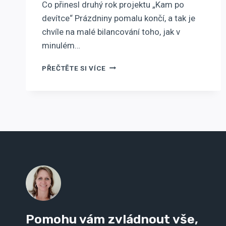
Co přinesl druhý rok projektu „Kam po
devítce“ Prázdniny pomalu končí, a tak je
chvíle na malé bilancování toho, jak v
minulém…
JAK
PŘEČTĚTE SI VÍCE
SE
PROJEKTU
„KAM
PO
DEVÍTCE“
DAŘILO
VE
DRUHÉM
ROCE
SVÉ
EXISTENCE?
Pomohu vám zvládnout vše,