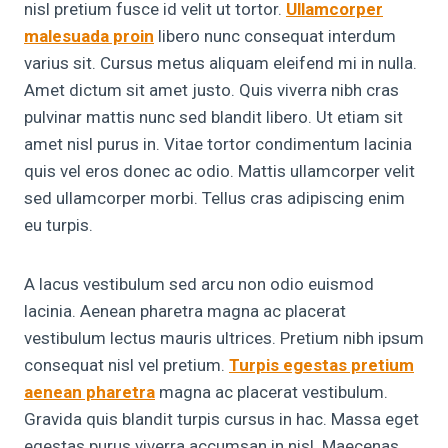
nisl pretium fusce id velit ut tortor.
Ullamcorper
malesuada proin
libero nunc consequat interdum
varius sit. Cursus metus aliquam eleifend mi in nulla.
Amet dictum sit amet justo. Quis viverra nibh cras
pulvinar mattis nunc sed blandit libero. Ut etiam sit
amet nisl purus in. Vitae tortor condimentum lacinia
quis vel eros donec ac odio. Mattis ullamcorper velit
sed ullamcorper morbi. Tellus cras adipiscing enim
eu turpis.
A lacus vestibulum sed arcu non odio euismod
lacinia. Aenean pharetra magna ac placerat
vestibulum lectus mauris ultrices. Pretium nibh ipsum
consequat nisl vel pretium.
Turpis egestas pretium
aenean pharetra
magna ac placerat vestibulum.
Gravida quis blandit turpis cursus in hac. Massa eget
egestas purus viverra accumsan in nisl. Maecenas