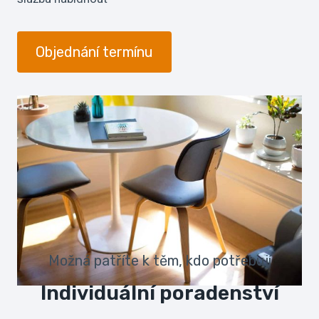
Objednání termínu
Možná patříte k těm, kdo potřebují
Individuální poradenství